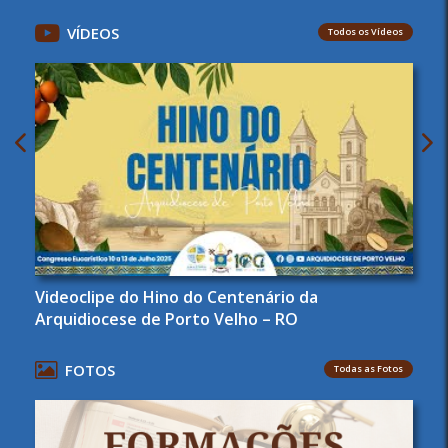
VÍDEOS
Todos os Vídeos
Videoclipe do Hino do Centenário da
Arquidiocese de Porto Velho – RO
FOTOS
Todas as Fotos