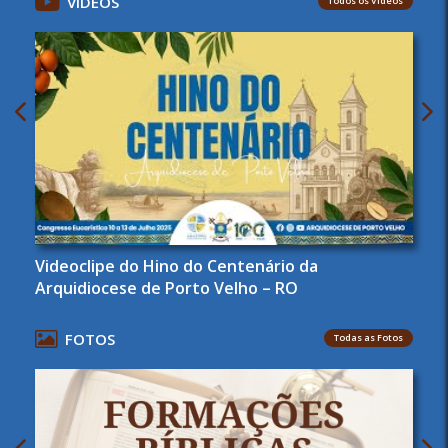
VÍDEOS
Todos os Vídeos
Videoclipe do Hino do Centenário da
Arquidiocese de Porto Velho – RO
FOTOS
Todas as Fotos