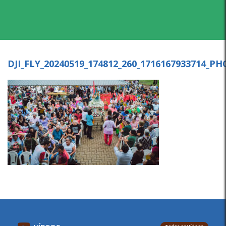
DJI_FLY_20240519_174812_260_1716167933714_