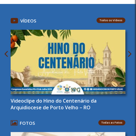
VÍDEOS
Todos os Vídeos
Videoclipe do Hino do Centenário da
Arquidiocese de Porto Velho – RO
FOTOS
Todas as Fotos