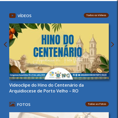
VÍDEOS
Todos os Vídeos
Videoclipe do Hino do Centenário da
Arquidiocese de Porto Velho – RO
FOTOS
Todas as Fotos