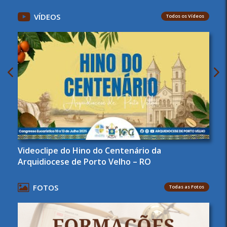
VÍDEOS
Todos os Vídeos
Videoclipe do Hino do Centenário da
Arquidiocese de Porto Velho – RO
FOTOS
Todas as Fotos