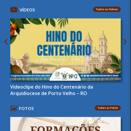
VÍDEOS
Todos os Vídeos
Videoclipe do Hino do Centenário da
Arquidiocese de Porto Velho – RO
FOTOS
Todas as Fotos