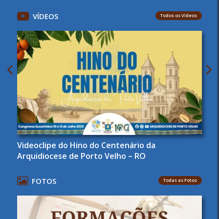
VÍDEOS
Todos os Vídeos
Videoclipe do Hino do Centenário da
Arquidiocese de Porto Velho – RO
FOTOS
Todas as Fotos