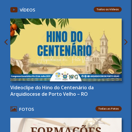
VÍDEOS
Todos os Vídeos
Videoclipe do Hino do Centenário da
Arquidiocese de Porto Velho – RO
FOTOS
Todas as Fotos