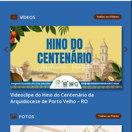
VÍDEOS
Todos os Vídeos
Videoclipe do Hino do Centenário da
Arquidiocese de Porto Velho – RO
FOTOS
Todas as Fotos