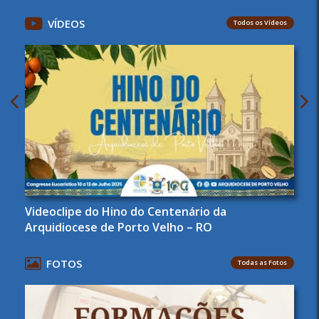
VÍDEOS
Todos os Vídeos
Videoclipe do Hino do Centenário da
Arquidiocese de Porto Velho – RO
FOTOS
Todas as Fotos