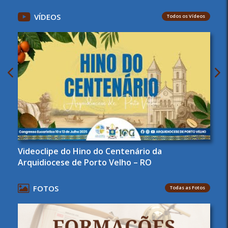
VÍDEOS
Todos os Vídeos
Videoclipe do Hino do Centenário da
Arquidiocese de Porto Velho – RO
FOTOS
Todas as Fotos