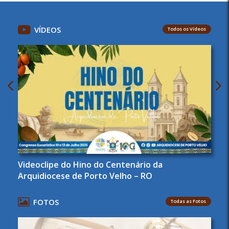
VÍDEOS
Todos os Vídeos
Videoclipe do Hino do Centenário da
Arquidiocese de Porto Velho – RO
FOTOS
Todas as Fotos