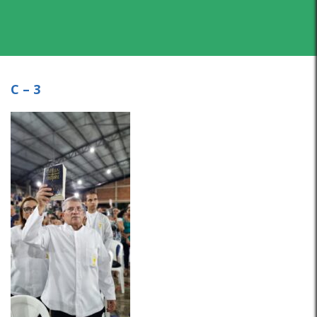
C – 3