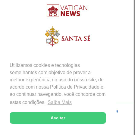
Utilizamos cookies e tecnologias
semelhantes com objetivo de prover a
melhor experiência no uso do nosso site, de
acordo com nossa Política de Privacidade e,
ao continuar navegando, você concorda com
estas condições.
Saiba Mais
Copyright © 2026 - Arquidiocese de Porto Velho (RO)
Aceitar
Desenvolvido com excelência por