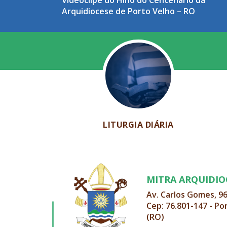
Videoclipe do Hino do Centenário da
Arquidiocese de Porto Velho – RO
LITURGIA DIÁRIA
MITRA ARQUIDI
Av. Carlos Gomes, 9
Cep: 76.801-147 - Po
(RO)