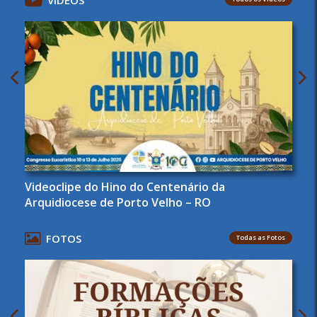
VÍDEOS
Videoclipe do Hino do Centenário da
Arquidiocese de Porto Velho – RO
FOTOS
Todas as Fotos