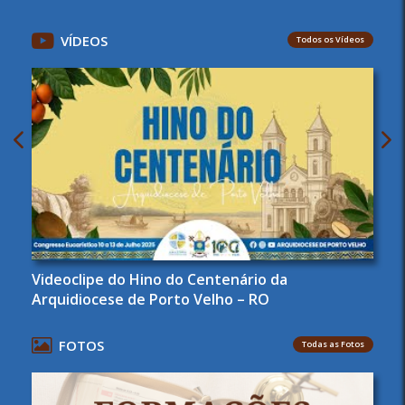
VÍDEOS
Todos os Vídeos
Videoclipe do Hino do Centenário da
Arquidiocese de Porto Velho – RO
FOTOS
Todas as Fotos