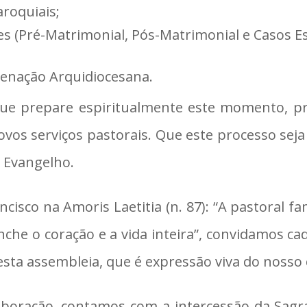
aroquiais;
s (Pré-Matrimonial, Pós-Matrimonial e Casos Es
enação Arquidiocesana.
ue prepare espiritualmente este momento, p
ovos serviços pastorais. Que este processo sej
o Evangelho.
cisco na Amoris Laetitia (n. 87): “A pastoral f
nche o coração e a vida inteira”, convidamos c
ta assembleia, que é expressão viva do nosso 
aboração, contamos com a intercessão da Sagr