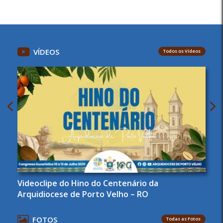
VÍDEOS
Todos os Vídeos
Videoclipe do Hino do Centenário da
Arquidiocese de Porto Velho – RO
FOTOS
Todas as Fotos