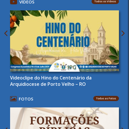
VÍDEOS
Todos os Vídeos
Videoclipe do Hino do Centenário da
Arquidiocese de Porto Velho – RO
FOTOS
Todas as Fotos