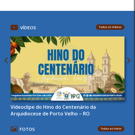
VÍDEOS
Todos os Vídeos
Videoclipe do Hino do Centenário da
Arquidiocese de Porto Velho – RO
FOTOS
Todas as Fotos