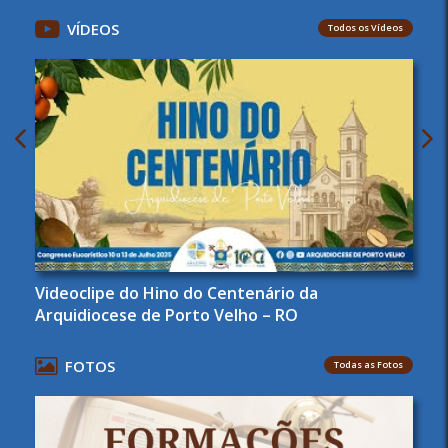
VÍDEOS
Todos os Vídeos
Videoclipe do Hino do Centenário da
Arquidiocese de Porto Velho – RO
FOTOS
Todas as Fotos