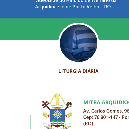
Videoclipe do Hino do Centenário da
Arquidiocese de Porto Velho – RO
LITURGIA DIÁRIA
MITRA ARQUIDI
Av. Carlos Gomes, 9
Cep: 76.801-147 - Po
(RO)