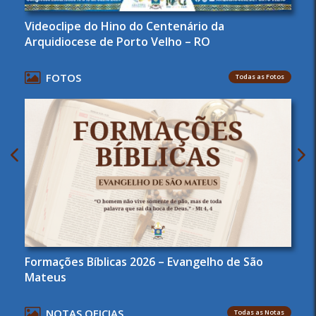
Videoclipe do Hino do Centenário da
Arquidiocese de Porto Velho – RO
FOTOS
Todas as Fotos
Formações Bíblicas 2026 – Evangelho de São
Mateus
NOTAS OFICIAS
Todas as Notas