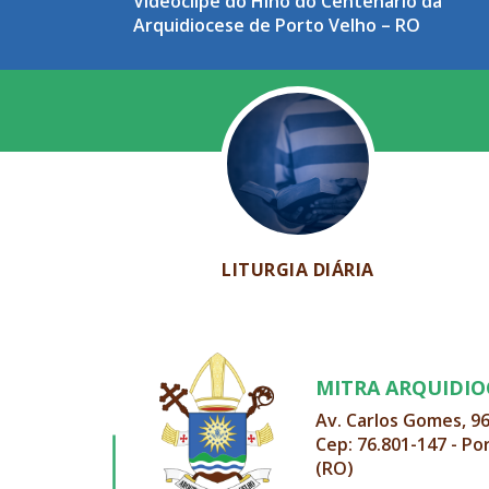
Videoclipe do Hino do Centenário da
Arquidiocese de Porto Velho – RO
LITURGIA DIÁRIA
MITRA ARQUIDI
Av. Carlos Gomes, 9
Cep: 76.801-147 - Po
(RO)