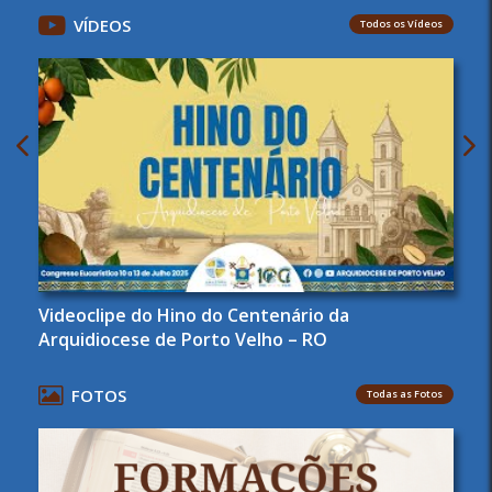
VÍDEOS
Todos os Vídeos
Videoclipe do Hino do Centenário da
Arquidiocese de Porto Velho – RO
FOTOS
Todas as Fotos