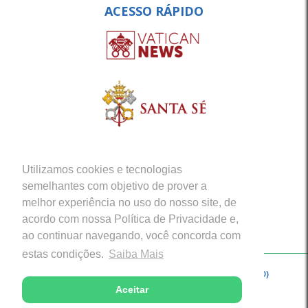
ACESSO RÁPIDO
Utilizamos cookies e tecnologias
semelhantes com objetivo de prover a
melhor experiência no uso do nosso site, de
acordo com nossa Política de Privacidade e,
ao continuar navegando, você concorda com
estas condições.
Saiba Mais
Copyright © 2026 - Arquidiocese de Porto Velho (RO)
Aceitar
Desenvolvido com excelência por