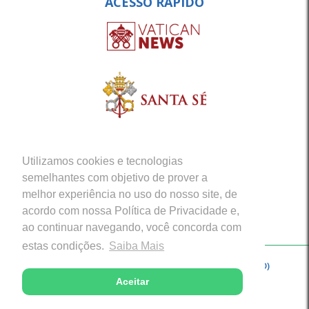
ACESSO RÁPIDO
Utilizamos cookies e tecnologias
semelhantes com objetivo de prover a
melhor experiência no uso do nosso site, de
acordo com nossa Política de Privacidade e,
ao continuar navegando, você concorda com
estas condições.
Saiba Mais
Copyright © 2026 - Arquidiocese de Porto Velho (RO)
Aceitar
Desenvolvido com excelência por