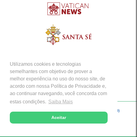
Utilizamos cookies e tecnologias
semelhantes com objetivo de prover a
melhor experiência no uso do nosso site, de
acordo com nossa Política de Privacidade e,
ao continuar navegando, você concorda com
estas condições.
Saiba Mais
Copyright © 2026 - Arquidiocese de Porto Velho (RO)
Aceitar
Desenvolvido com excelência por