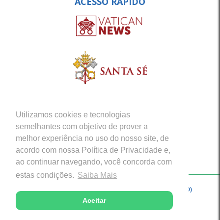
ACESSO RÁPIDO
Utilizamos cookies e tecnologias
semelhantes com objetivo de prover a
melhor experiência no uso do nosso site, de
acordo com nossa Política de Privacidade e,
ao continuar navegando, você concorda com
estas condições.
Saiba Mais
Copyright © 2026 - Arquidiocese de Porto Velho (RO)
Aceitar
Desenvolvido com excelência por