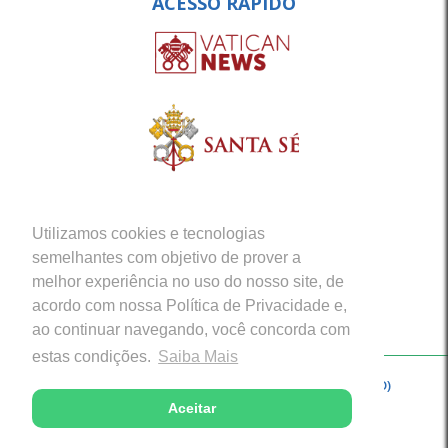
ACESSO RÁPIDO
Utilizamos cookies e tecnologias
semelhantes com objetivo de prover a
melhor experiência no uso do nosso site, de
acordo com nossa Política de Privacidade e,
ao continuar navegando, você concorda com
estas condições.
Saiba Mais
Copyright © 2026 - Arquidiocese de Porto Velho (RO)
Aceitar
Desenvolvido com excelência por