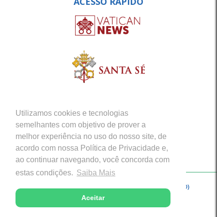
ACESSO RÁPIDO
Utilizamos cookies e tecnologias
semelhantes com objetivo de prover a
melhor experiência no uso do nosso site, de
acordo com nossa Política de Privacidade e,
ao continuar navegando, você concorda com
estas condições.
Saiba Mais
Copyright © 2026 - Arquidiocese de Porto Velho (RO)
Aceitar
Desenvolvido com excelência por