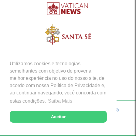
Utilizamos cookies e tecnologias
semelhantes com objetivo de prover a
melhor experiência no uso do nosso site, de
acordo com nossa Política de Privacidade e,
ao continuar navegando, você concorda com
estas condições.
Saiba Mais
Copyright © 2026 - Arquidiocese de Porto Velho (RO)
Aceitar
Desenvolvido com excelência por