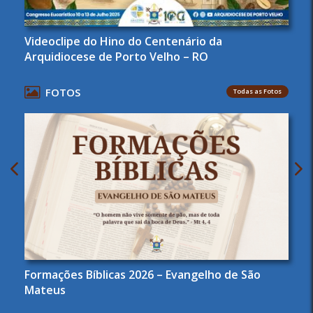
Videoclipe do Hino do Centenário da
Arquidiocese de Porto Velho – RO
FOTOS
Todas as Fotos
Formações Bíblicas 2026 – Evangelho de São
Mateus