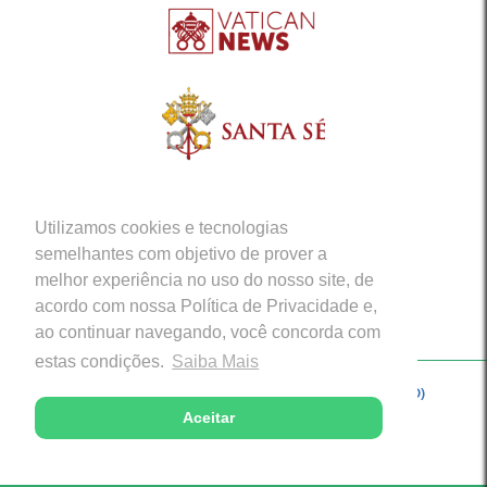
Utilizamos cookies e tecnologias
semelhantes com objetivo de prover a
melhor experiência no uso do nosso site, de
acordo com nossa Política de Privacidade e,
ao continuar navegando, você concorda com
estas condições.
Saiba Mais
Copyright © 2026 - Arquidiocese de Porto Velho (RO)
Aceitar
Desenvolvido com excelência por