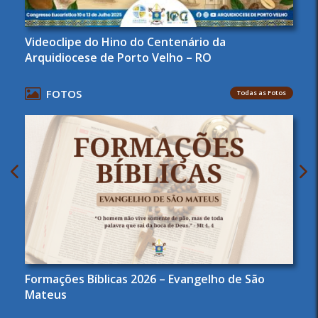
Videoclipe do Hino do Centenário da
Arquidiocese de Porto Velho – RO
FOTOS
Todas as Fotos
Formações Bíblicas 2026 – Evangelho de São
Mateus