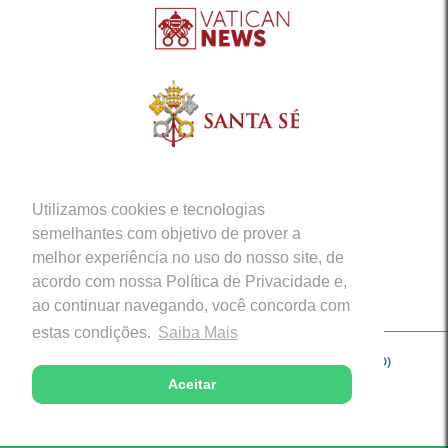
Utilizamos cookies e tecnologias
semelhantes com objetivo de prover a
melhor experiência no uso do nosso site, de
acordo com nossa Política de Privacidade e,
ao continuar navegando, você concorda com
estas condições.
Saiba Mais
Copyright © 2026 - Arquidiocese de Porto Velho (RO)
Aceitar
Desenvolvido com excelência por