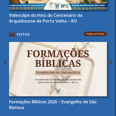
Videoclipe do Hino do Centenário da
Arquidiocese de Porto Velho – RO
FOTOS
Todas as Fotos
Formações Bíblicas 2026 – Evangelho de São
Mateus