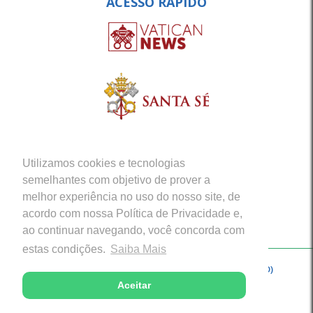
ACESSO RÁPIDO
Utilizamos cookies e tecnologias
semelhantes com objetivo de prover a
melhor experiência no uso do nosso site, de
acordo com nossa Política de Privacidade e,
ao continuar navegando, você concorda com
estas condições.
Saiba Mais
Copyright © 2026 - Arquidiocese de Porto Velho (RO)
Aceitar
Desenvolvido com excelência por