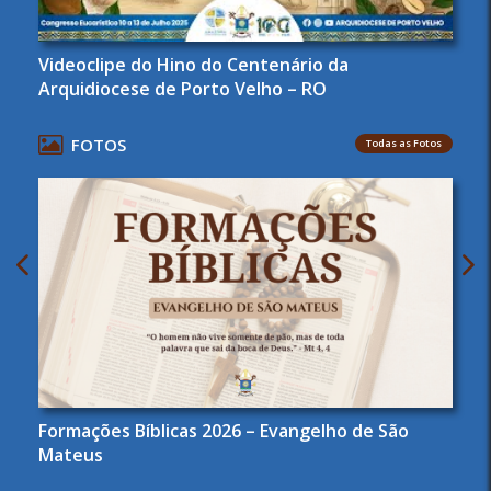
Videoclipe do Hino do Centenário da
Arquidiocese de Porto Velho – RO
FOTOS
Todas as Fotos
Formações Bíblicas 2026 – Evangelho de São
Mateus