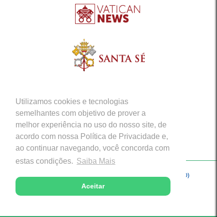
Utilizamos cookies e tecnologias
semelhantes com objetivo de prover a
melhor experiência no uso do nosso site, de
acordo com nossa Política de Privacidade e,
ao continuar navegando, você concorda com
estas condições.
Saiba Mais
Copyright © 2026 - Arquidiocese de Porto Velho (RO)
Aceitar
Desenvolvido com excelência por