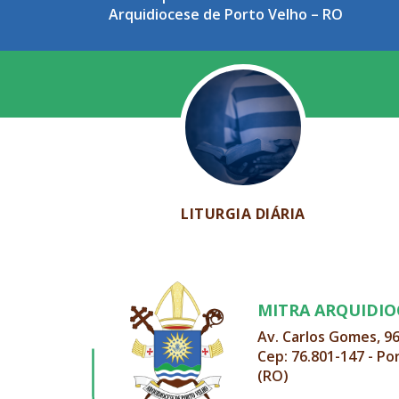
Arquidiocese de Porto Velho – RO
Centenário Da Igreja De Porto Velho
– RO
LITURGIA DIÁRIA
MITRA ARQUIDI
Av. Carlos Gomes, 9
Cep: 76.801-147 - Po
(RO)