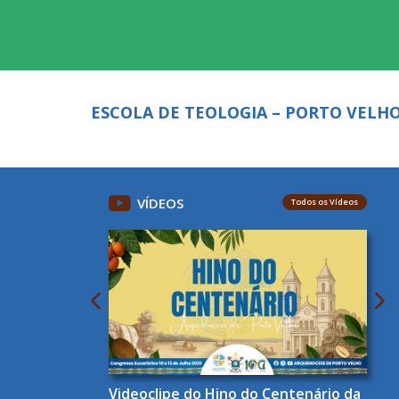
ESCOLA DE TEOLOGIA – PORTO VELH
VÍDEOS
Todos os Vídeos
Videoclipe do Hino do Centenário da
Lançamento Do Hino Oficial Do