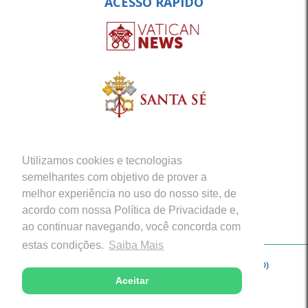
ACESSO RÁPIDO
Utilizamos cookies e tecnologias
semelhantes com objetivo de prover a
melhor experiência no uso do nosso site, de
acordo com nossa Política de Privacidade e,
ao continuar navegando, você concorda com
estas condições.
Saiba Mais
Copyright © 2026 - Arquidiocese de Porto Velho (RO)
Aceitar
Desenvolvido com excelência por