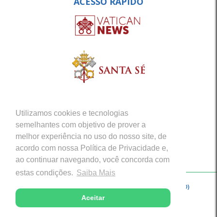
ACESSO RÁPIDO
Utilizamos cookies e tecnologias
semelhantes com objetivo de prover a
melhor experiência no uso do nosso site, de
acordo com nossa Política de Privacidade e,
ao continuar navegando, você concorda com
estas condições.
Saiba Mais
Copyright © 2026 - Arquidiocese de Porto Velho (RO)
Aceitar
Desenvolvido com excelência por