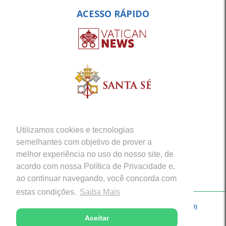
ACESSO RÁPIDO
Utilizamos cookies e tecnologias
semelhantes com objetivo de prover a
melhor experiência no uso do nosso site, de
acordo com nossa Política de Privacidade e,
ao continuar navegando, você concorda com
estas condições.
Saiba Mais
Copyright © 2026 - Arquidiocese de Porto Velho (RO)
Aceitar
Desenvolvido com excelência por