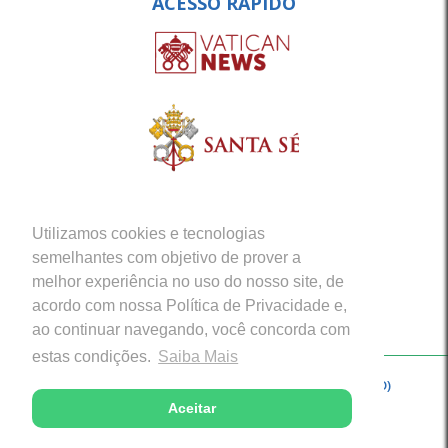
ACESSO RÁPIDO
Utilizamos cookies e tecnologias
semelhantes com objetivo de prover a
melhor experiência no uso do nosso site, de
acordo com nossa Política de Privacidade e,
ao continuar navegando, você concorda com
estas condições.
Saiba Mais
Copyright © 2026 - Arquidiocese de Porto Velho (RO)
Aceitar
Desenvolvido com excelência por