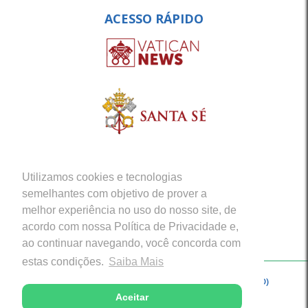
ACESSO RÁPIDO
Utilizamos cookies e tecnologias
semelhantes com objetivo de prover a
melhor experiência no uso do nosso site, de
acordo com nossa Política de Privacidade e,
ao continuar navegando, você concorda com
estas condições.
Saiba Mais
Copyright © 2026 - Arquidiocese de Porto Velho (RO)
Aceitar
Desenvolvido com excelência por