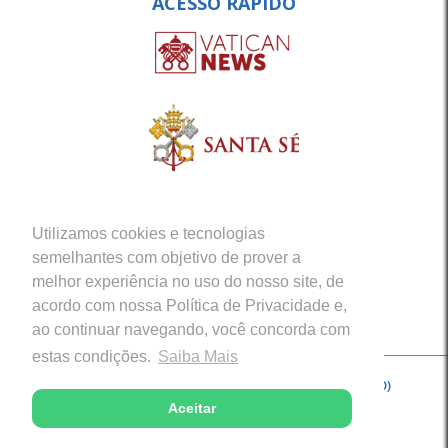
ACESSO RÁPIDO
Utilizamos cookies e tecnologias
semelhantes com objetivo de prover a
melhor experiência no uso do nosso site, de
acordo com nossa Política de Privacidade e,
ao continuar navegando, você concorda com
estas condições.
Saiba Mais
Copyright © 2026 - Arquidiocese de Porto Velho (RO)
Aceitar
Desenvolvido com excelência por