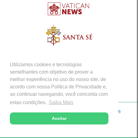
Utilizamos cookies e tecnologias
semelhantes com objetivo de prover a
melhor experiência no uso do nosso site, de
acordo com nossa Política de Privacidade e,
ao continuar navegando, você concorda com
estas condições.
Saiba Mais
Copyright © 2026 - Arquidiocese de Porto Velho (RO)
Aceitar
Desenvolvido com excelência por