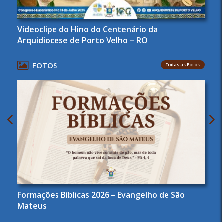
Videoclipe do Hino do Centenário da
Arquidiocese de Porto Velho – RO
FOTOS
Todas as Fotos
Formações Bíblicas 2026 – Evangelho de São
Mateus