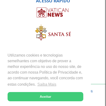
ACESSO RÁPIDO
Utilizamos cookies e tecnologias
semelhantes com objetivo de prover a
melhor experiência no uso do nosso site, de
acordo com nossa Política de Privacidade e,
ao continuar navegando, você concorda com
estas condições.
Saiba Mais
Copyright © 2026 - Arquidiocese de Porto Velho (RO)
Aceitar
Desenvolvido com excelência por