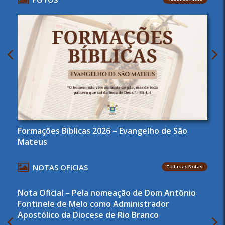
Formações Bíblicas 2026 – Evangelho de São
Mateus
NOTAS OFICIAS
Todas as Notas
Nota Oficial – Pela nomeação de Dom Antônio
Fontinele de Melo como Administrador
Apostólico da Diocese de Rio Branco