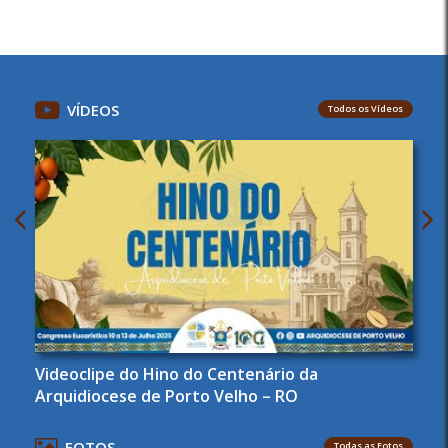
VÍDEOS
Todos os Vídeos
Videoclipe do Hino do Centenário da
Arquidiocese de Porto Velho – RO
FOTOS
Todas as Fotos