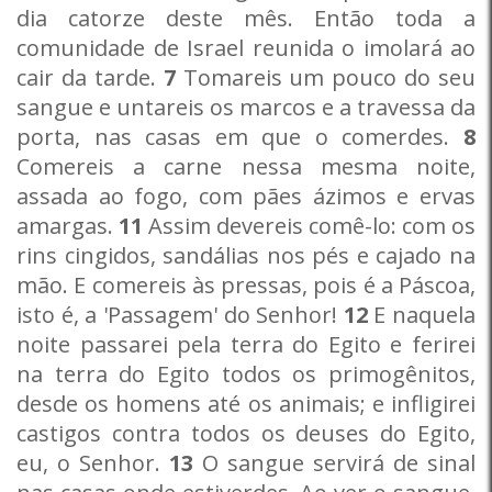
dia catorze deste mês. Então toda a
comunidade de Israel reunida o imolará ao
cair da tarde.
7
Tomareis um pouco do seu
sangue e untareis os marcos e a travessa da
porta, nas casas em que o comerdes.
8
Comereis a carne nessa mesma noite,
assada ao fogo, com pães ázimos e ervas
amargas.
11
Assim devereis comê-lo: com os
rins cingidos, sandálias nos pés e cajado na
mão. E comereis às pressas, pois é a Páscoa,
isto é, a 'Passagem' do Senhor!
12
E naquela
noite passarei pela terra do Egito e ferirei
na terra do Egito todos os primogênitos,
desde os homens até os animais; e infligirei
castigos contra todos os deuses do Egito,
eu, o Senhor.
13
O sangue servirá de sinal