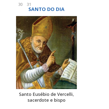
o
SANTO DO DIA
r
e
m
3
o
Santo Eusébio de Vercelli,
sacerdote e bispo