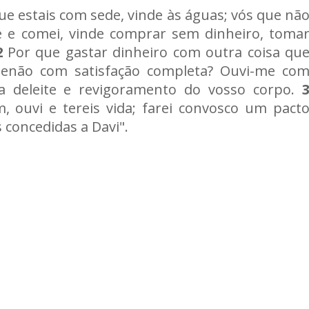
e estais com sede, vinde às águas; vós que nã
de e comei, vinde comprar sem dinheiro, toma
2
Por que gastar dinheiro com outra coisa qu
o senão com satisfação completa? Ouvi-me co
ara deleite e revigoramento do vosso corpo.
m, ouvi e tereis vida; farei convosco um pact
 concedidas a Davi".