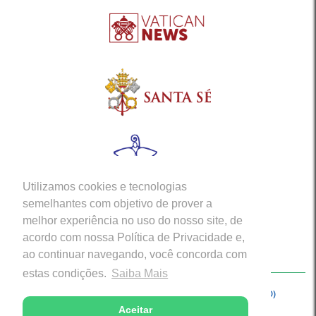
Utilizamos cookies e tecnologias
semelhantes com objetivo de prover a
melhor experiência no uso do nosso site, de
acordo com nossa Política de Privacidade e,
ao continuar navegando, você concorda com
estas condições.
Saiba Mais
Copyright © 2026 - Arquidiocese de Porto Velho (RO)
Aceitar
Desenvolvido com excelência por